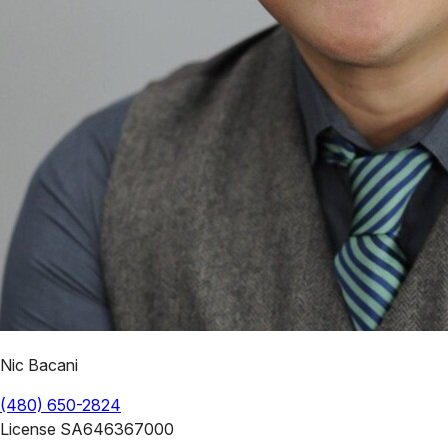
Nic Bacani
(480) 650-2824
License
SA646367000