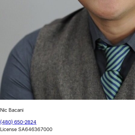
Nic Bacani
(480) 650-2824
License
SA646367000