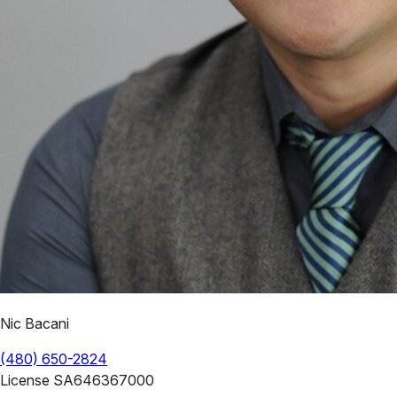
Nic Bacani
(480) 650-2824
License
SA646367000